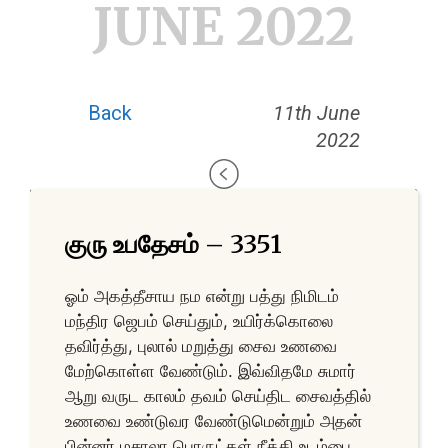
JUNE 2022
Back
11th June
2022
குரு உபதேசம் – 3351
ஓம் அகத்தீசாய நம என்று பத்து நிமிடம்
மந்திர ஜெபம் செய்தும், உயிர்க்கொலை
தவிர்த்து, புலால் மறுத்து சைவ உணவை
மேற்கொள்ள வேண்டும். இவ்விதமே சுமார்
ஆறு வருட காலம் தவம் செய்திட சைவத்தில்
உணவை உண்டுவர வேண்டுமென்றும் அதன்
பின்னர் மசாலா பொருட்கள் நீக்கி உடம்பை