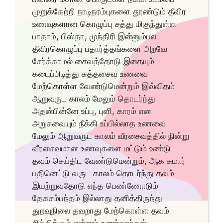
முறுக்கேற்றி நாடிநரம்புகளை தூண்டும் தீவிர
உணவுகளான கொழுப்பு சத்து மிகுந்துள்ள
பாதாம், பிஸ்தா, முந்திரி இன்னும்பல
தீவிரகொழுப்பு பதார்த்தங்களை அறவே
சேர்க்காமல் சைவத்தோடு இதையும்
கடைப்பிடித்து சுத்தசைவ உணவை
மேற்கொள்ள வேண்டுமென்றும் இவ்விதம்
ஆறுவருட காலம் மேலும் தொடர்ந்து
அதன்பின்னே உப்பு, புளி, காரம் என
அறுசுவையும் நீக்கி உப்பில்லாத உணவை
மேலும் ஆறுவருட காலம் வீரசைவத்தில் நின்று
வீரசைவமான உணவுகளை மட்டும் உண்டு
தவம் செய்திட வேண்டுமென்றும், ஆக சுமார்
பதினெட்டு வருட காலம் தொடர்ந்து தவம்
இயற்றுவதோடு எந்த பெண்ணோடும்
தேகசம்பந்தம் இல்லாது தனித்திருந்து
துறவுநிலை தவறாது மேற்கொள்ள தவம்