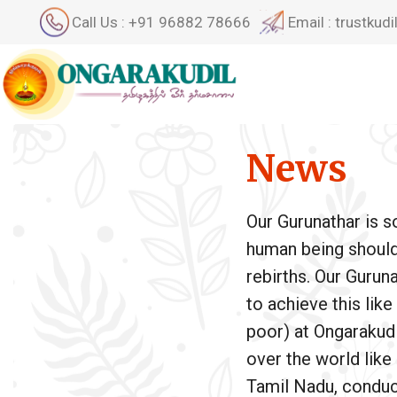
Call Us : +91 96882 78666
Email : trustku
News
Our Gurunathar is 
human being should a
rebirths. Our Gurun
to achieve this lik
poor) at Ongarakudil
over the world like
Tamil Nadu, conduct