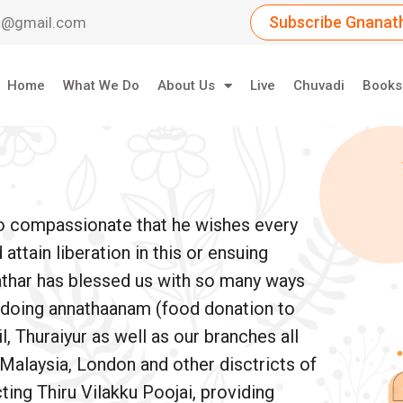
Subscribe Gnanath
dil@gmail.com
Home
What We Do
About Us
Live
Chuvadi
Books
so compassionate that he wishes every
ttain liberation in this or ensuing
athar has blessed us with so many ways
e doing annathaanam (food donation to
, Thuraiyur as well as our branches all
 Malaysia, London and other disctricts of
ing Thiru Vilakku Poojai, providing