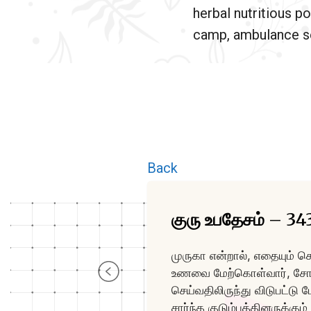
herbal nutritious po
camp, ambulance se
Back
குரு உபதேசம் – 34
முருகா என்றால், எதையும் ச
உணவை மேற்கொள்வார், சோம்பல்
செய்வதிலிருந்து விடுபட்ட
சார்ந்த குடும்பத்தினருக்க