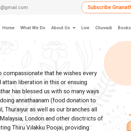
Subscribe Gnanath
dil@gmail.com
Home
What We Do
About Us
Live
Chuvadi
Books
so compassionate that he wishes every
ttain liberation in this or ensuing
athar has blessed us with so many ways
e doing annathaanam (food donation to
, Thuraiyur as well as our branches all
 Malaysia, London and other disctricts of
ing Thiru Vilakku Poojai, providing