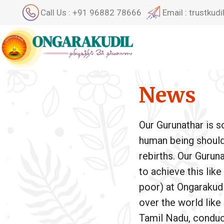
Call Us : +91 96882 78666
Email : trustku
News
Our Gurunathar is 
human being should a
rebirths. Our Gurun
to achieve this lik
poor) at Ongarakudil
over the world like
Tamil Nadu, conduct