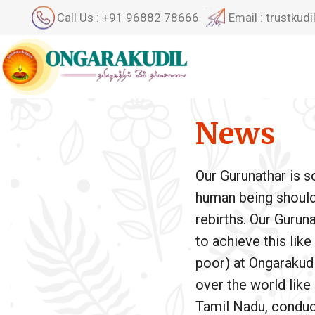
Call Us : +91 96882 78666
Email : trustku
News
Our Gurunathar is 
human being should a
rebirths. Our Gurun
to achieve this lik
poor) at Ongarakudil
over the world like
Tamil Nadu, conduct