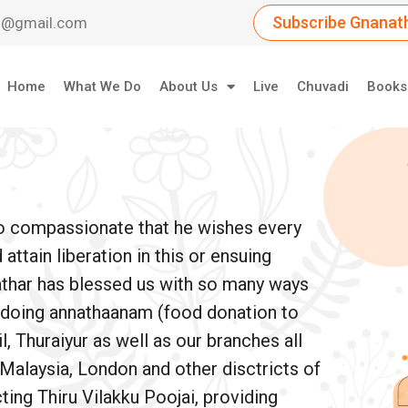
Subscribe Gnanath
dil@gmail.com
Home
What We Do
About Us
Live
Chuvadi
Books
so compassionate that he wishes every
ttain liberation in this or ensuing
athar has blessed us with so many ways
e doing annathaanam (food donation to
, Thuraiyur as well as our branches all
 Malaysia, London and other disctricts of
ing Thiru Vilakku Poojai, providing