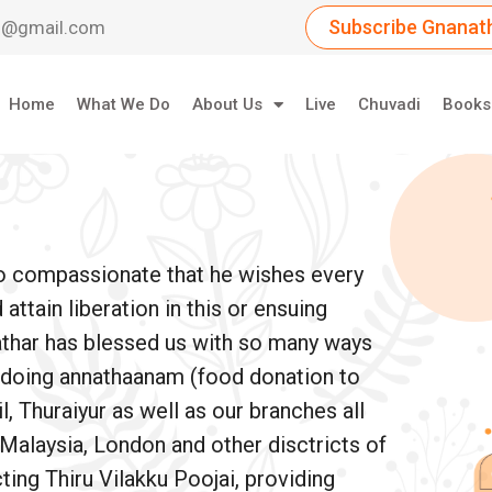
Subscribe Gnanath
dil@gmail.com
Home
What We Do
About Us
Live
Chuvadi
Books
so compassionate that he wishes every
ttain liberation in this or ensuing
athar has blessed us with so many ways
e doing annathaanam (food donation to
, Thuraiyur as well as our branches all
 Malaysia, London and other disctricts of
ing Thiru Vilakku Poojai, providing