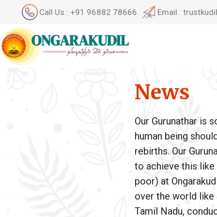
Call Us : +91 96882 78666
Email : trustku
News
Our Gurunathar is 
human being should a
rebirths. Our Gurun
to achieve this lik
poor) at Ongarakudil
over the world like
Tamil Nadu, conduct