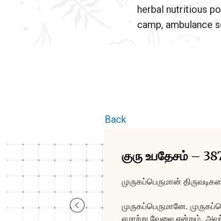
herbal nutritious po
camp, ambulance se
Back
குரு உபதேசம் – 38
முருகப்பெருமான
முருகனை வணங்க
முருகப்பெருமானே. முருகப்ப
ஏமாற்று வேலை என்றும், அவர