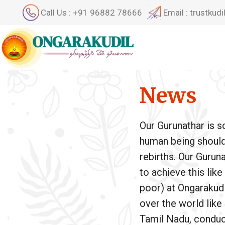
Call Us : +91 96882 78666
Email : trustku
News
Our Gurunathar is 
human being should a
rebirths. Our Gurun
to achieve this lik
poor) at Ongarakudil
over the world like
Tamil Nadu, conduct