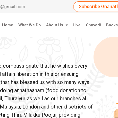
Subscribe Gnanath
dil@gmail.com
Home
What We Do
About Us
Live
Chuvadi
Books
so compassionate that he wishes every
ttain liberation in this or ensuing
athar has blessed us with so many ways
e doing annathaanam (food donation to
, Thuraiyur as well as our branches all
 Malaysia, London and other disctricts of
ing Thiru Vilakku Poojai, providing