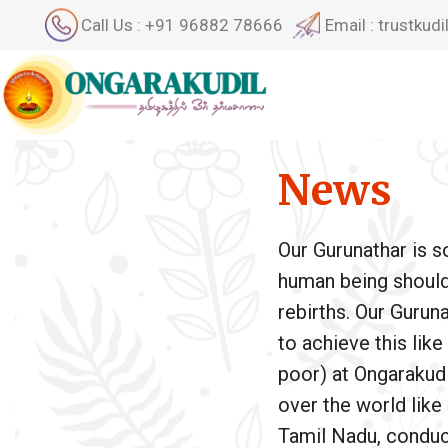
Call Us : +91 96882 78666
Email : trustku
News
Our Gurunathar is 
human being should a
rebirths. Our Gurun
to achieve this lik
poor) at Ongarakudil
over the world like
Tamil Nadu, conduct