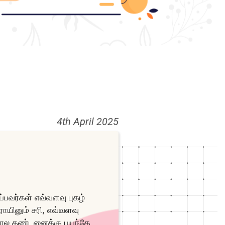
4th April 2025
பவர்கள் எவ்வளவு புகழ்
ாயினும் சரி, எவ்வளவு
 போல தண்டனைக்கு பயந்தே