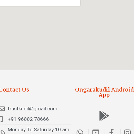
Contact Us
Ongarakudil Android
App
trustkudil@gmail.com
+91 96882 78666
Monday To Saturday 10 am