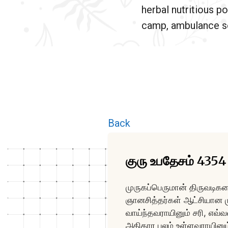
herbal nutritious po
camp, ambulance se
Back
குரு உபதேசம் 4354
முருகப்பெருமான் திருவடிகளை
ஞானசித்தர்கள் ஆட்சியான ம
வாய்ந்தவராயினும் சரி, எவ்
அதிகார பலம் உள்ளவராயினும