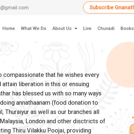
Subscribe Gnanath
dil@gmail.com
Home
What We Do
About Us
Live
Chuvadi
Books
so compassionate that he wishes every
ttain liberation in this or ensuing
athar has blessed us with so many ways
e doing annathaanam (food donation to
, Thuraiyur as well as our branches all
 Malaysia, London and other disctricts of
ing Thiru Vilakku Poojai, providing