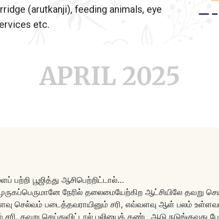
rridge (arutkanji), feeding animals, eye
rvices etc.
APRIL 2025
ப் பற்றி பூஜித்து ஆசிபெற்றிட்டால்…
ுருகப்பெருமானே நேரில் தலைமையேற்கிற ஆட்சியிலே தவறு செய்
வளவு செல்வம் படைத்தவராயினும் சரி, எவ்வளவு ஆள் பலம் உள்ளவர
் சரி, தவறு செய்துவிட்டால் புலியைக் கண்ட ஆடு நடுங்குவது