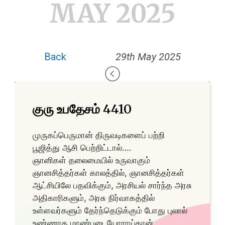
MAY 2025
Back
29th May 2025
குரு உபதேசம் 4410
முருகப்பெருமான் திருவடிகளைப் பற்றி
பூஜித்து ஆசி பெற்றிட்டால்….
ஞானிகள் தலைமையில் உருவாகும்
ஞானசித்தர்கள் காலத்தில், ஞானசித்தர்கள்
ஆட்சியிலே பதவிக்கும், அரசியல் சார்ந்த அரசு
அதிகாரிகளும், அரசு நிர்வாகத்தில்
உள்ளவர்களும் தேர்ந்தெடுக்கும் போது புலால்
உண்ணாத மாண்புடையோராய்தான்