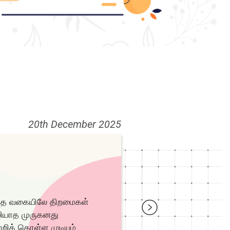
20th December 2025
றந்த வகையிலே திறமைகள்
அழியாத முருகனது
றிக் கொள்ள முடியும்