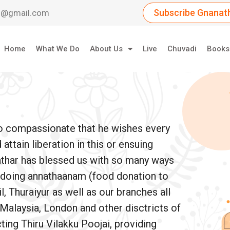
Subscribe Gnanath
dil@gmail.com
Home
What We Do
About Us
Live
Chuvadi
Books
so compassionate that he wishes every
ttain liberation in this or ensuing
athar has blessed us with so many ways
e doing annathaanam (food donation to
, Thuraiyur as well as our branches all
 Malaysia, London and other disctricts of
ing Thiru Vilakku Poojai, providing