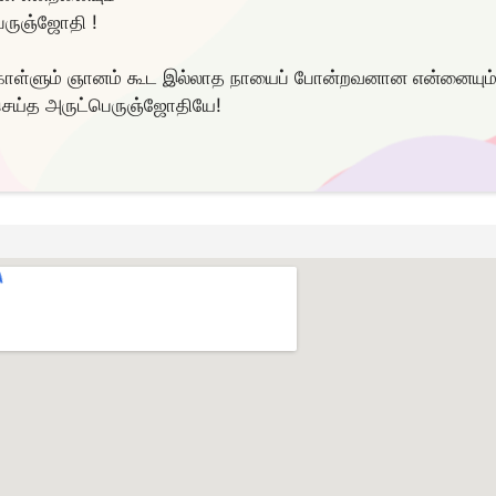
ெருஞ்ஜோதி !
கொள்ளும் ஞானம் கூட இல்லாத நாயைப் போன்றவனான என்னையும்
ெய்த அருட்பெருஞ்ஜோதியே!