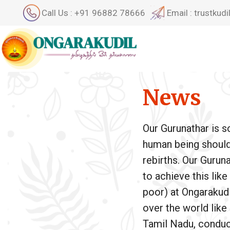
Call Us : +91 96882 78666
Email : trustku
News
Our Gurunathar is 
human being should a
rebirths. Our Gurun
to achieve this lik
poor) at Ongarakudil
over the world like
Tamil Nadu, conduct