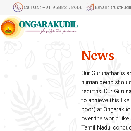
Call Us : +91 96882 78666
Email : trustku
News
Our Gurunathar is 
human being should a
rebirths. Our Gurun
to achieve this lik
poor) at Ongarakudil
over the world like
Tamil Nadu, conduct