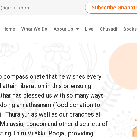
Subscribe Gnanath
dil@gmail.com
Home
What We Do
About Us
Live
Chuvadi
Books
so compassionate that he wishes every
ttain liberation in this or ensuing
athar has blessed us with so many ways
e doing annathaanam (food donation to
, Thuraiyur as well as our branches all
 Malaysia, London and other disctricts of
ing Thiru Vilakku Poojai, providing