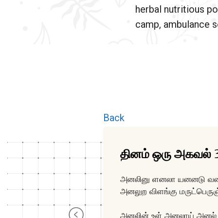
herbal nutritious po
camp, ambulance se
Back
தினம் ஒரு அகவல் 
அனலினு ளனலா யனனடு வன
அனலுற விளங்கு மருட்பெரு
அனலின் உள் அனலாய் அனல்